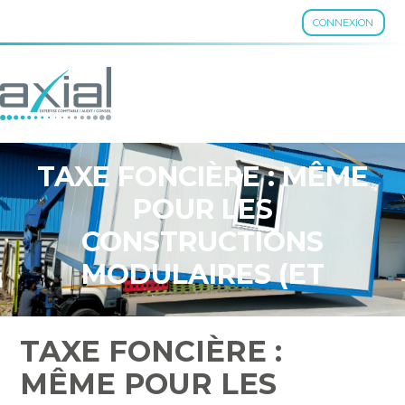
CONNEXION
Aller
au
contenu
TAXE FONCIÈRE : MÊME
POUR LES
CONSTRUCTIONS
MODULAIRES (ET
TEMPORAIRES) ?
TAXE FONCIÈRE :
MÊME POUR LES