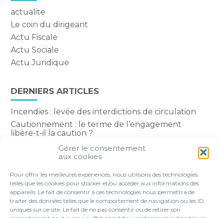
actualite
Le coin du dirigeant
Actu Fiscale
Actu Sociale
Actu Juridique
DERNIERS ARTICLES
Incendies : levée des interdictions de circulation
Cautionnement : le terme de l’engagement
libère-t-il la caution ?
Transport fluvial de marchandises : une aide
Gérer le consentement
financière bienvenue
aux cookies
Succession : les donations du parent renonçant
Pour offrir les meilleures expériences, nous utilisons des technologies
comptent-elles ?
telles que les cookies pour stocker et/ou accéder aux informations des
appareils. Le fait de consentir à ces technologies nous permettra de
traiter des données telles que le comportement de navigation ou les ID
uniques sur ce site. Le fait de ne pas consentir ou de retirer son