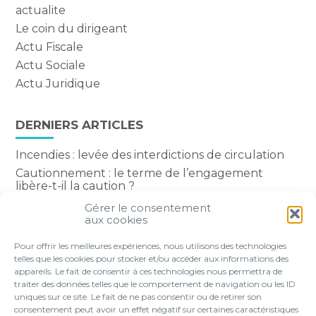
actualite
Le coin du dirigeant
Actu Fiscale
Actu Sociale
Actu Juridique
DERNIERS ARTICLES
Incendies : levée des interdictions de circulation
Cautionnement : le terme de l’engagement
libère-t-il la caution ?
Transport fluvial de marchandises : une aide
Gérer le consentement
financière bienvenue
aux cookies
Succession : les donations du parent renonçant
Pour offrir les meilleures expériences, nous utilisons des technologies
comptent-elles ?
telles que les cookies pour stocker et/ou accéder aux informations des
appareils. Le fait de consentir à ces technologies nous permettra de
traiter des données telles que le comportement de navigation ou les ID
uniques sur ce site. Le fait de ne pas consentir ou de retirer son
consentement peut avoir un effet négatif sur certaines caractéristiques