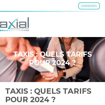
CONNEXION
Aller
au
contenu
TAXIS : QUELS TARIFS
POUR 2024 ?
TAXIS : QUELS TARIFS
POUR 2024 ?