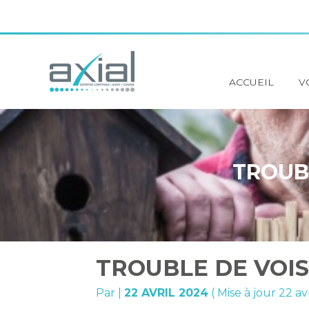
Principal
ACCUEIL
V
Aller
au
contenu
TROUBL
TROUBLE DE VOIS
Par
|
22 AVRIL 2024
( Mise à jour 22 av