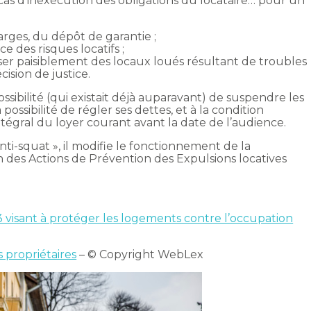
n cas d’inexécution des obligations du locataire… pour un
rges, du dépôt de garantie ;
e des risques locatifs ;
user paisiblement des locaux loués résultant de troubles
ision de justice.
possibilité (qui existait déjà auparavant) de suspendre les
a possibilité de régler ses dettes, et à la condition
intégral du loyer courant avant la date de l’audience.
nti-squat », il modifie le fonctionnement de la
 des Actions de Prévention des Expulsions locatives
3 visant à protéger les logements contre l’occupation
s propriétaires
– © Copyright WebLex