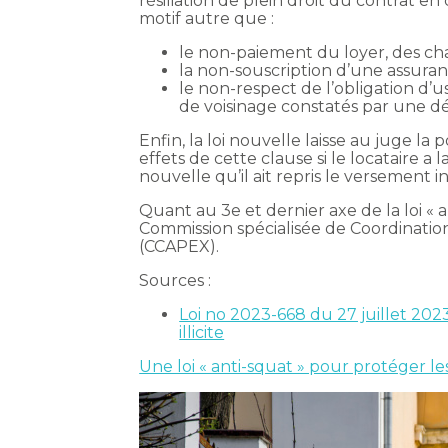
résiliation de plein droit du contrat e
motif autre que :
le non-paiement du loyer, des cha
la non-souscription d’une assuranc
le non-respect de l’obligation d’
de voisinage constatés par une déc
Enfin, la loi nouvelle laisse au juge la 
effets de cette clause si le locataire a l
nouvelle qu’il ait repris le versement 
Quant au 3e et dernier axe de la loi « a
Commission spécialisée de Coordination
(CCAPEX).
Sources :
Loi no 2023-668 du 27 juillet 202
illicite
Une loi « anti-squat » pour protéger le