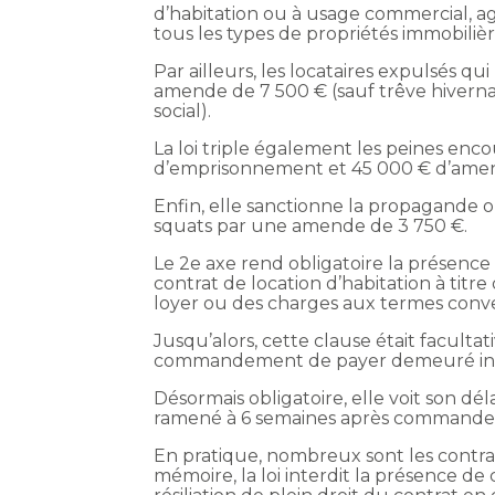
d’habitation ou à usage commercial, agr
tous les types de propriétés immobilièr
Par ailleurs, les locataires expulsés qu
amende de 7 500 € (sauf trêve hivernale
social).
La loi triple également les peines enco
d’emprisonnement et 45 000 € d’ame
Enfin, elle sanctionne la propagande ou
squats par une amende de 3 750 €.
Le 2e axe rend obligatoire la présence 
contrat de location d’habitation à tit
loyer ou des charges aux termes con
Jusqu’alors, cette clause était faculta
commandement de payer demeuré in
Désormais obligatoire, elle voit son dél
ramené à 6 semaines après commande
En pratique, nombreux sont les contra
mémoire, la loi interdit la présence de