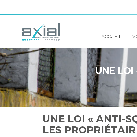
Principal
ACCUEIL
V
Aller
au
contenu
UNE LOI
UNE LOI « ANTI-
LES PROPRIÉTAIR