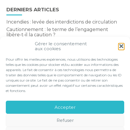
DERNIERS ARTICLES
Incendies : levée des interdictions de circulation
Cautionnement : le terme de l’engagement
libère-t-il la caution ?
Transport fluvial de marchandises : une aide
Gérer le consentement
financière bienvenue
aux cookies
Succession : les donations du parent renonçant
Pour offrir les meilleures expériences, nous utilisons des technologies
comptent-elles ?
telles que les cookies pour stocker et/ou accéder aux informations des
appareils. Le fait de consentir à ces technologies nous permettra de
traiter des données telles que le comportement de navigation ou les ID
uniques sur ce site. Le fait de ne pas consentir ou de retirer son
consentement peut avoir un effet négatif sur certaines caractéristiques
Footer
et fonctions.
VOTRE PROFIL
NOS SERVICES
Principale
NOS SOLUTIONS EN LIGNE
LE CABINET
Accepter
CONTACT
Refuser
Footer
PLAN DU
MENTIONS
GESTION DES
POLITIQUE DE