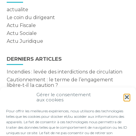
actualite
Le coin du dirigeant
Actu Fiscale
Actu Sociale
Actu Juridique
DERNIERS ARTICLES
Incendies : levée des interdictions de circulation
Cautionnement : le terme de l’engagement
libère-t-il la caution ?
Transport fluvial de marchandises : une aide
Gérer le consentement
financière bienvenue
aux cookies
Succession : les donations du parent renonçant
Pour offrir les meilleures expériences, nous utilisons des technologies
comptent-elles ?
telles que les cookies pour stocker et/ou accéder aux informations des
appareils. Le fait de consentir à ces technologies nous permettra de
traiter des données telles que le comportement de navigation ou les ID
uniques sur ce site. Le fait de ne pas consentir ou de retirer son