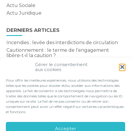
Actu Sociale
Actu Juridique
DERNIERS ARTICLES
Incendies : levée des interdictions de circulation
Cautionnement : le terme de l’engagement
libère-t-il la caution ?
Transport fluvial de marchandises : une aide
Gérer le consentement
financière bienvenue
aux cookies
Succession : les donations du parent renonçant
Pour offrir les meilleures expériences, nous utilisons des technologies
comptent-elles ?
telles que les cookies pour stocker et/ou accéder aux informations des
appareils. Le fait de consentir à ces technologies nous permettra de
traiter des données telles que le comportement de navigation ou les ID
uniques sur ce site. Le fait de ne pas consentir ou de retirer son
consentement peut avoir un effet négatif sur certaines caractéristiques
Footer
et fonctions.
VOTRE PROFIL
NOS SERVICES
Principale
NOS SOLUTIONS EN LIGNE
LE CABINET
Accepter