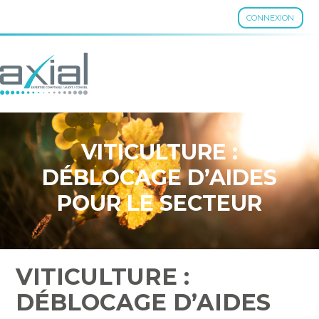
CONNEXION
Aller
au
contenu
VITICULTURE :
DÉBLOCAGE D’AIDES
POUR LE SECTEUR
VITICULTURE :
DÉBLOCAGE D’AIDES