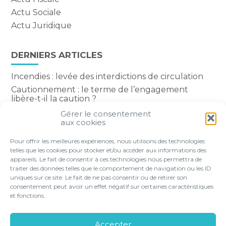
Actu Sociale
Actu Juridique
DERNIERS ARTICLES
Incendies : levée des interdictions de circulation
Cautionnement : le terme de l’engagement
libère-t-il la caution ?
Transport fluvial de marchandises : une aide
Gérer le consentement
financière bienvenue
aux cookies
Succession : les donations du parent renonçant
Pour offrir les meilleures expériences, nous utilisons des technologies
comptent-elles ?
telles que les cookies pour stocker et/ou accéder aux informations des
appareils. Le fait de consentir à ces technologies nous permettra de
traiter des données telles que le comportement de navigation ou les ID
uniques sur ce site. Le fait de ne pas consentir ou de retirer son
consentement peut avoir un effet négatif sur certaines caractéristiques
Footer
et fonctions.
VOTRE PROFIL
NOS SERVICES
Principale
NOS SOLUTIONS EN LIGNE
LE CABINET
Accepter