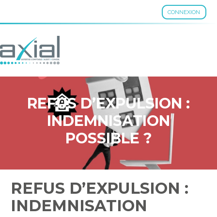
CONNEXION
Aller
au
contenu
REFUS D’EXPULSION :
INDEMNISATION
POSSIBLE ?
REFUS D’EXPULSION :
INDEMNISATION